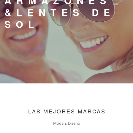
ARMAZONES
SUCURSALES
&LENTES DE
CONTACTO
SOL
LAS MEJORES MARCAS
Moda & Diseño